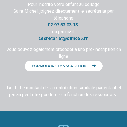
Pour inscrire votre enfant au collège
Saint Michel, joignez directement le secrétariat par
téléphone
02 97 52 03 13
ou par mail
secretariat@stmc56.fr
Vous pouvez également procéder à une pré-inscription en
ligne
FORMULAIRE D'INSCRIPTION
Tarif :
Le montant de la contribution familiale par enfant et
par an peut être pondérée en fonction des ressources.