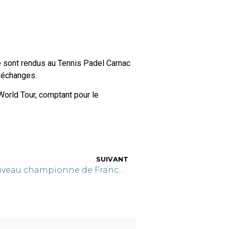
se sont rendus au Tennis Padel Carnac
s échanges.
 World Tour, comptant pour le
SUIVANT
L’équipe du collège de nouveau championne de France de voile UNSS